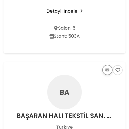
Detaylı İncele
Salon: 5
Stant: 503A
BA
BAŞARAN HALI TEKSTİL SAN. VE TİC.LTD.ŞTİ.
Türkı̇ye