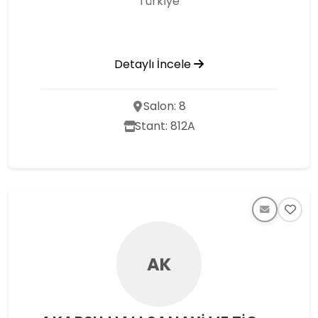
Türkı̇ye
Detaylı İncele
Salon: 8
Stant: 812A
AK