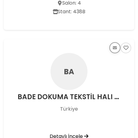
Salon: 4
Stant: 438B
BA
BADE DOKUMA TEKSTİL HALI SAN. VE TİC. A.Ş.
Türkı̇ye
Detaylı İncele