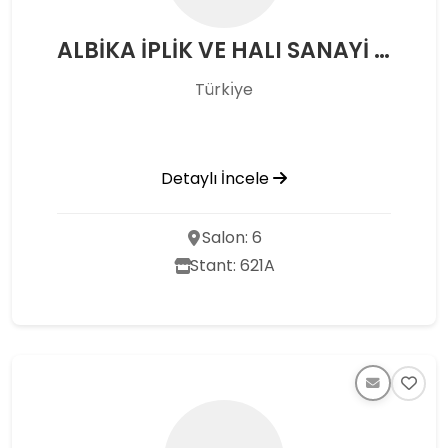
ALBİKA İPLİK VE HALI SANAYİ TİCARET ANONİM ŞİRKETİ
Türkı̇ye
Detaylı İncele
Salon: 6
Stant: 621A