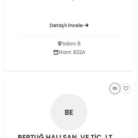
Detaylı İncele
Salon: 8
Stant: 822A
BE
BERTUĞ HALI SAN. VE TİC. LTD. ŞTİ