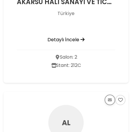
AKARSU HALI SANAYİ VE TİCARET LTD. ŞTİ.
Türkı̇ye
Detaylı İncele
Salon: 2
Stant: 212C
AL