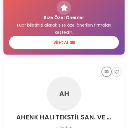
Size Özel Öneriler
Fuar biletinizi alarak size özel önerilen firmaları
keşfedin.
Bilet Al
AH
AHENK HALI TEKSTİL SAN. VE TİC. LTD. ŞTİ.