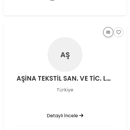
AŞ
AŞİNA TEKSTİL SAN. VE TİC. LTD. ŞTİ.
Türkı̇ye
Detaylı İncele