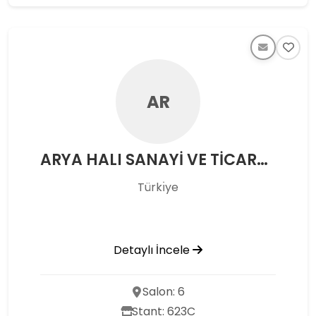
AR
ARYA HALI SANAYİ VE TİCARET LTD ŞTİ
Türkı̇ye
Detaylı İncele
Salon: 6
Stant: 623C