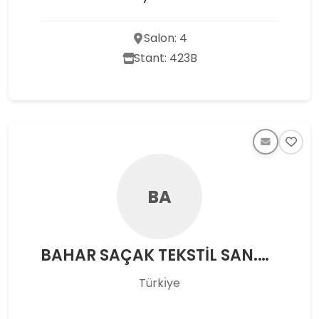
Salon: 4
Stant: 423B
BA
BAHAR SAÇAK TEKSTİL SAN.VE TİC.LTD.ŞTİ
Türkı̇ye