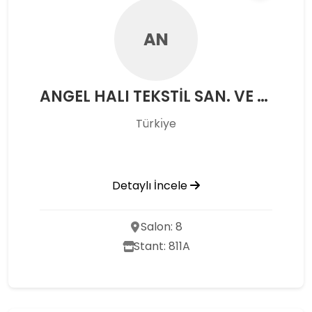
AN
ANGEL HALI TEKSTİL SAN. VE TİC. LTD. ŞTİ.
Türkı̇ye
Detaylı İncele
Salon: 8
Stant: 811A