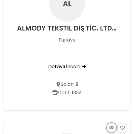
AL
ALMODY TEKSTİL DIŞ TİC. LTD. ŞTİ.
Türkı̇ye
Detaylı İncele
Salon: 9
Stant: 133A