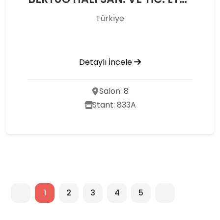
Türkı̇ye
Detaylı İncele
Salon: 8
Stant: 833A
1
2
3
4
5