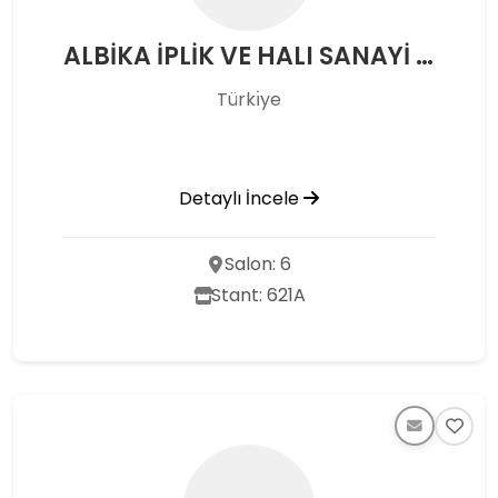
ALBİKA İPLİK VE HALI SANAYİ TİCARET ANONİM ŞİRKETİ
Türkı̇ye
Detaylı İncele
Salon: 6
Stant: 621A