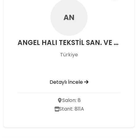
AN
ANGEL HALI TEKSTİL SAN. VE TİC. LTD. ŞTİ.
Türkı̇ye
Detaylı İncele
Salon: 8
Stant: 811A