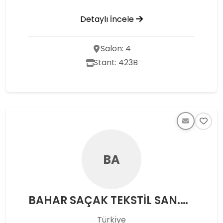
Detaylı İncele
Salon: 4
Stant: 423B
BA
BAHAR SAÇAK TEKSTİL SAN.VE TİC.LTD.ŞTİ
Türkı̇ye