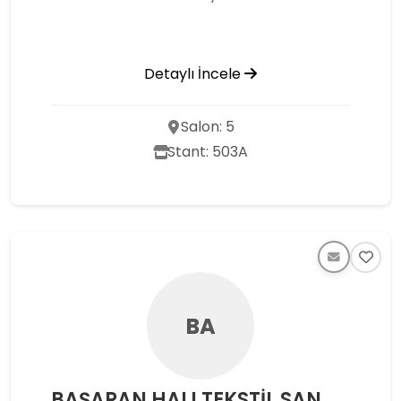
Detaylı İncele
Salon: 5
Stant: 503A
BA
BAŞARAN HALI TEKSTİL SAN. VE TİC.LTD.ŞTİ.