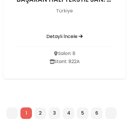
Türkı̇ye
Detaylı İncele
Salon: 8
Stant: 822A
1
2
3
4
5
6