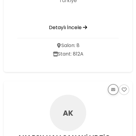
Türkı̇ye
Detaylı İncele
Salon: 8
Stant: 812A
AK