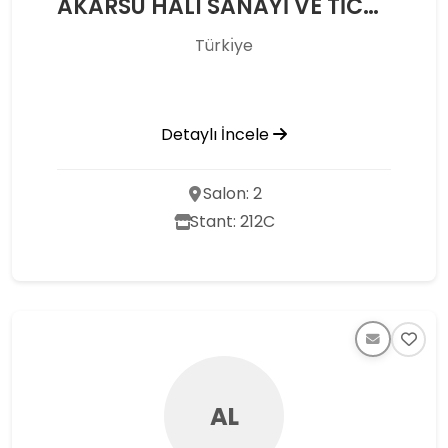
AKARSU HALI SANAYİ VE TİCARET LTD. ŞTİ.
Türkı̇ye
Detaylı İncele
Salon: 2
Stant: 212C
AL