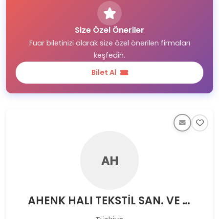
Size Özel Öneriler
Fuar biletinizi alarak size özel önerilen firmaları
keşfedin.
Bilet Al
AH
AHENK HALI TEKSTİL SAN. VE TİC. LTD. ŞTİ.