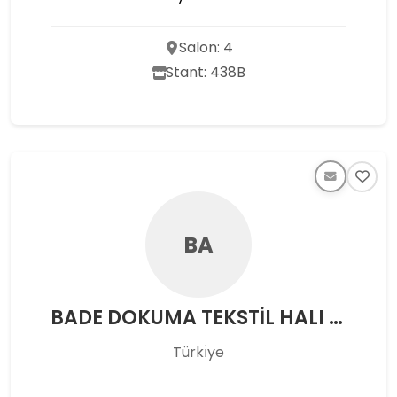
Salon: 4
Stant: 438B
BA
BADE DOKUMA TEKSTİL HALI SAN. VE TİC. A.Ş.
Türkı̇ye