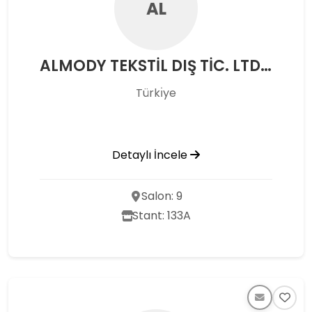
AL
ALMODY TEKSTİL DIŞ TİC. LTD. ŞTİ.
Türkı̇ye
Detaylı İncele
Salon: 9
Stant: 133A