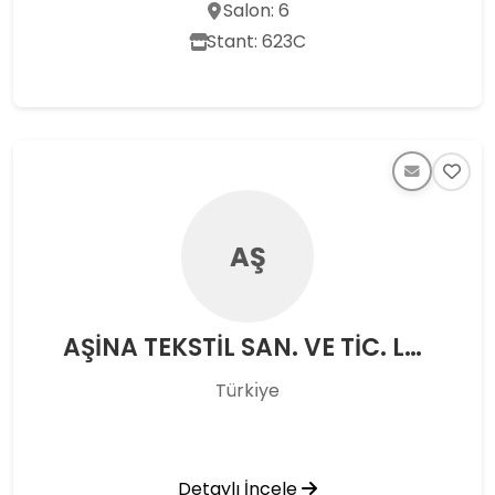
Salon: 6
Stant: 623C
AŞ
AŞİNA TEKSTİL SAN. VE TİC. LTD. ŞTİ.
Türkı̇ye
Detaylı İncele