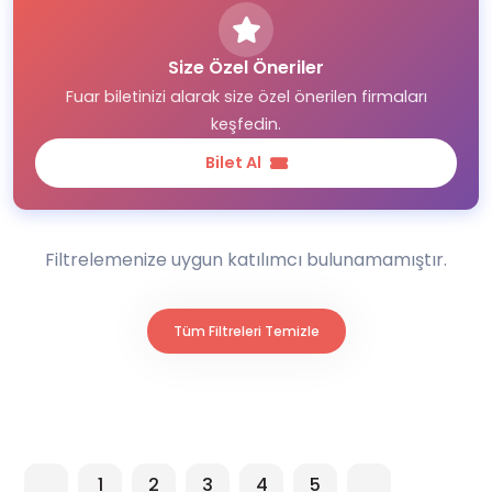
Size Özel Öneriler
Fuar biletinizi alarak size özel önerilen firmaları
keşfedin.
Bilet Al
Filtrelemenize uygun katılımcı bulunamamıştır.
Tüm Filtreleri Temizle
1
2
3
4
5