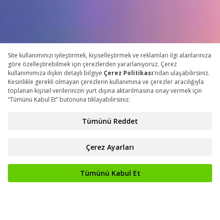
GERI SAYIM
152
02
03
Gün
Saat
Dakika