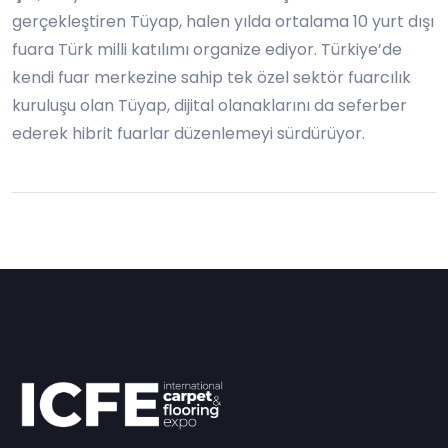
gerçekleştiren Tüyap, halen yılda ortalama 10 yurt dışı
fuara Türk milli katılımı organize ediyor. Türkiye’de
kendi fuar merkezine sahip tek özel sektör fuarcılık
kuruluşu olan Tüyap, dijital olanaklarını da seferber
ederek hibrit fuarlar düzenlemeyi sürdürüyor.