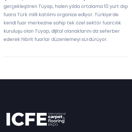
gerçekleştiren Tüyap, halen yılda ortalama 10 yurt dışı
fuara Türk milli katılımı organize ediyor. Türkiye’de
kendi fuar merkezine sahip tek özel sektör fuarcılık
kuruluşu olan Tüyap, dijital olanaklarını da seferber
ederek hibrit fuarlar düzenlemeyi sürdürüyor.